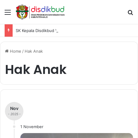
Menu
S
SK Kepala Disdikbud Wajo Penetapan Pemenang Hasil Pelaksanaan Ajang Lomba OSN-K Tahun 2025
Home
/
Hak Anak
Hak Anak
Nov
- 2025 -
1 November