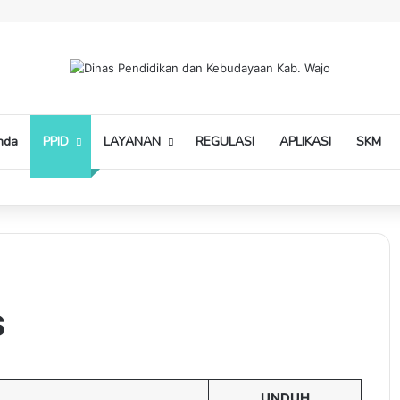
nda
PPID
LAYANAN
REGULASI
APLIKASI
SKM
s
UNDUH