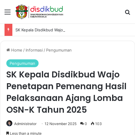
Menu
Se
SK Kepala Disdikbud Wajo Penetapan Pemenang Hasil Pelaksanaan Ajang Lomba OSN-K Tahun 2025
Home
/
Informasi
/
Pengumuman
Pengumuman
SK Kepala Disdikbud Wajo
Penetapan Pemenang Hasil
Pelaksanaan Ajang Lomba
OSN-K Tahun 2025
Administrator
12 November 2025
0
103
Less than a minute