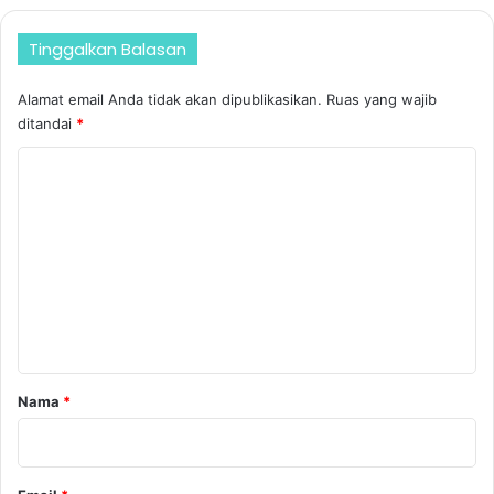
Tinggalkan Balasan
Alamat email Anda tidak akan dipublikasikan.
Ruas yang wajib
ditandai
*
K
o
m
e
n
t
a
r
Nama
*
*