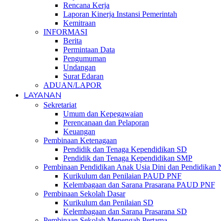
Rencana Kerja
Laporan Kinerja Instansi Pemerintah
Kemitraan
INFORMASI
Berita
Permintaan Data
Pengumuman
Undangan
Surat Edaran
ADUAN/LAPOR
LAYANAN
Sekretariat
Umum dan Kepegawaian
Perencanaan dan Pelaporan
Keuangan
Pembinaan Ketenagaan
Pendidik dan Tenaga Kependidikan SD
Pendidik dan Tenaga Kependidikan SMP
Pembinaan Pendidikan Anak Usia Dini dan Pendidikan
Kurikulum dan Penilaian PAUD PNF
Kelembagaan dan Sarana Prasarana PAUD PNF
Pembinaan Sekolah Dasar
Kurikulum dan Penilaian SD
Kelembagaan dan Sarana Prasarana SD
Pembinaan Sekolah Menengah Pertama