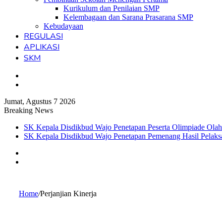
Kurikulum dan Penilaian SMP
Kelembagaan dan Sarana Prasarana SMP
Kebudayaan
REGULASI
APLIKASI
SKM
Switch
skin
Search
for
Jumat, Agustus 7 2026
Breaking News
SK Kepala Disdikbud Wajo Penetapan Peserta Olimpiade Olah
SK Kepala Disdikbud Wajo Penetapan Pemenang Hasil Pela
Sidebar
Switch
skin
Home
/
Perjanjian Kinerja