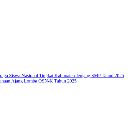
raga Siswa Nasional Tingkat Kabupaten Jenjang SMP Tahun 2025
ksanaan Ajang Lomba OSN-K Tahun 2025