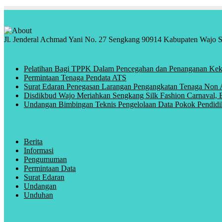
About
Jl. Jenderal Achmad Yani No. 27 Sengkang 90914 Kabupaten Wajo S
Informasi Terbaru
Pelatihan Bagi TPPK Dalam Pencegahan dan Penanganan Keke
Permintaan Tenaga Pendata ATS
Surat Edaran Penegasan Larangan Pengangkatan Tenaga Non
Disdikbud Wajo Meriahkan Sengkang Silk Fashion Carnaval, B
Undangan Bimbingan Teknis Pengelolaan Data Pokok Pendidi
Kategori
Berita
Informasi
Pengumuman
Permintaan Data
Surat Edaran
Undangan
Unduhan
Eksternal