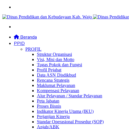
Menu
Search
for
Beranda
PPID
PROFIL
Struktur Organisasi
Visi, Misi dan Motto
Tugas Pokok dan Fungsi
Profil Pejabat
Data ASN Disdikbud
Rencana Strategis
Maklumat Pelayanan
Kompensasi Pelayanan
Alur Pelayanan / Standar Pelayanan
Peta Jabatan
Proses Bisnis
Indikator Kinerja Utama (IKU)
Perjanjian Kinerja
Standar Operasional Prosedur (SOP)
Anjab/ABK