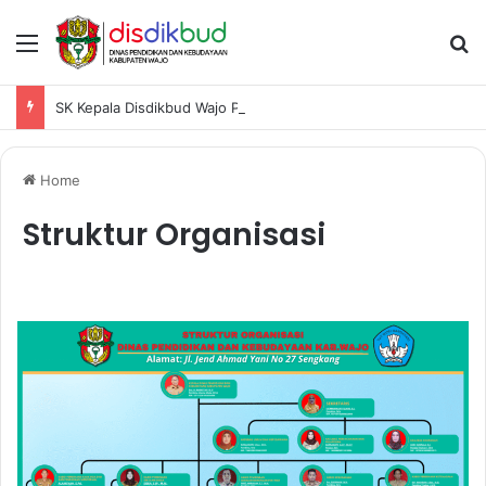
Menu
Se
SK Kepala Disdikbud Wajo Penetapan Pemenang Hasil Pelaksanaan Ajang Lomba OSN-K Tahun 2025
Home
Struktur Organisasi