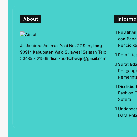
About
Informa
Pelatiha
dan Pena
Pendidik
Jl. Jenderal Achmad Yani No. 27 Sengkang
90914 Kabupaten Wajo Sulawesi Selatan Telp
Perminta
: 0485 - 21566 disdikbudkabwajo@gmail.com
Surat Ed
Pengangk
Pemerint
Disdikbu
Fashion C
Sutera
Undangan
Data Pok