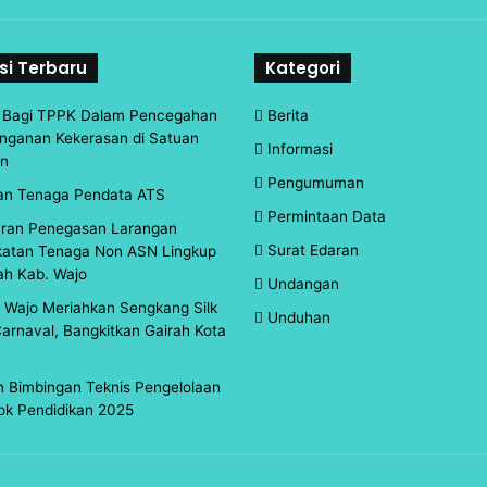
si Terbaru
Kategori
n Bagi TPPK Dalam Pencegahan
Berita
nganan Kekerasan di Satuan
Informasi
an
Pengumuman
an Tenaga Pendata ATS
Permintaan Data
aran Penegasan Larangan
Surat Edaran
atan Tenaga Non ASN Lingkup
ah Kab. Wajo
Undangan
d Wajo Meriahkan Sengkang Silk
Unduhan
arnaval, Bangkitkan Gairah Kota
 Bimbingan Teknis Pengelolaan
ok Pendidikan 2025