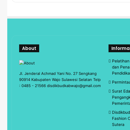
About
Informa
Pelatiha
dan Pena
Pendidik
Jl. Jenderal Achmad Yani No. 27 Sengkang
90914 Kabupaten Wajo Sulawesi Selatan Telp
Perminta
: 0485 - 21566 disdikbudkabwajo@gmail.com
Surat Ed
Pengangk
Pemerint
Disdikbu
Fashion C
Sutera