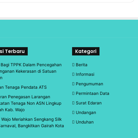
si Terbaru
Kategori
n Bagi TPPK Dalam Pencegahan
Berita
nganan Kekerasan di Satuan
Informasi
an
Pengumuman
an Tenaga Pendata ATS
Permintaan Data
aran Penegasan Larangan
Surat Edaran
atan Tenaga Non ASN Lingkup
ah Kab. Wajo
Undangan
d Wajo Meriahkan Sengkang Silk
Unduhan
arnaval, Bangkitkan Gairah Kota