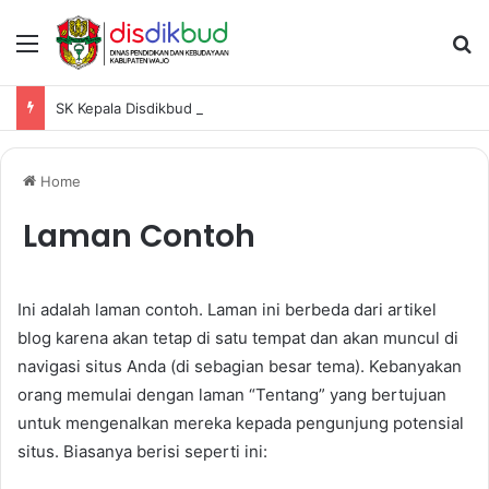
Menu
Se
SK Kepala Disdikbud Wajo Penetapan Pemenang Hasil Pelaksanaan Ajang Lomba OSN-K Tahun 2025
Home
Laman Contoh
Ini adalah laman contoh. Laman ini berbeda dari artikel
blog karena akan tetap di satu tempat dan akan muncul di
navigasi situs Anda (di sebagian besar tema). Kebanyakan
orang memulai dengan laman “Tentang” yang bertujuan
untuk mengenalkan mereka kepada pengunjung potensial
situs. Biasanya berisi seperti ini: