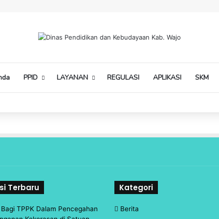
nda
PPID
LAYANAN
REGULASI
APLIKASI
SKM
si Terbaru
Kategori
n Bagi TPPK Dalam Pencegahan
Berita
nganan Kekerasan di Satuan