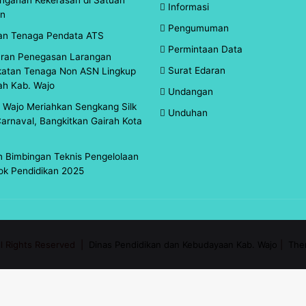
Informasi
an
Pengumuman
an Tenaga Pendata ATS
Permintaan Data
aran Penegasan Larangan
Surat Edaran
atan Tenaga Non ASN Lingkup
ah Kab. Wajo
Undangan
d Wajo Meriahkan Sengkang Silk
Unduhan
arnaval, Bangkitkan Gairah Kota
 Bimbingan Teknis Pengelolaan
ok Pendidikan 2025
ll Rights Reserved |
Dinas Pendidikan dan Kebudayaan Kab. Wajo
|
The