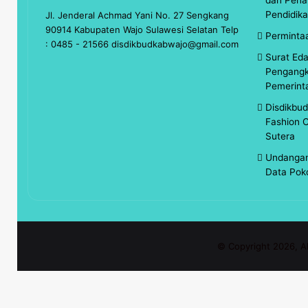
Pendidik
Jl. Jenderal Achmad Yani No. 27 Sengkang
90914 Kabupaten Wajo Sulawesi Selatan Telp
Perminta
: 0485 - 21566 disdikbudkabwajo@gmail.com
Surat Ed
Pengangk
Pemerint
Disdikbu
Fashion C
Sutera
Undangan
Data Pok
© Copyright 2026, A